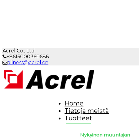
Acrel Co., Ltd.
+8615000360686
aliness@acrel.cn
Home
Tietoja meistä
Tuotteet
Nykyinen muuntajan