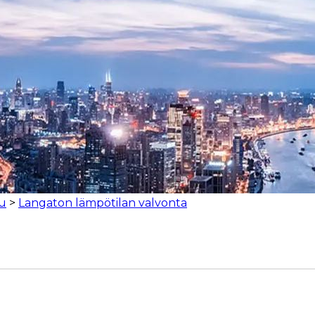
su
>
Langaton lämpötilan valvonta