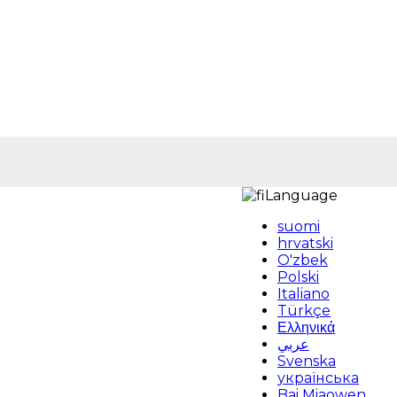
Language
suomi
hrvatski
O'zbek
Polski
Italiano
Türkçe
Ελληνικά
عربي
Svenska
українська
Bai Miaowen