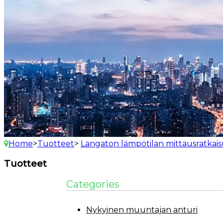
Home
>
Tuotteet
>
Langaton lämpötilan mittausratkai
Tuotteet
Categories
Nykyinen muuntajan anturi