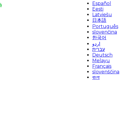
Español
ä
Eesti
Latviešu
日本語
Português
slovenčina
한국어
اردو
עברית
Deutsch
Melayu
Français
slovenščina
বাংলা