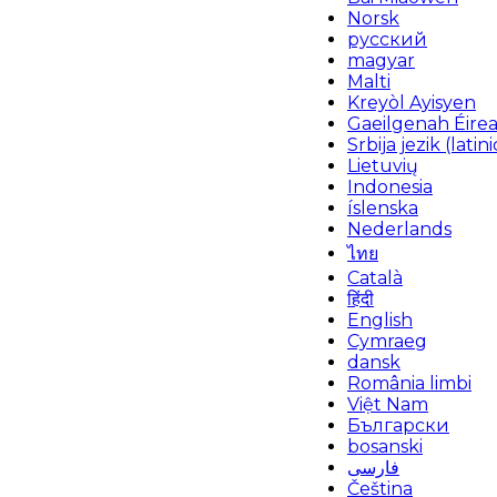
Norsk
русский
magyar
Malti
Kreyòl Ayisyen
Gaeilgenah Éire
Srbija jezik (latini
Lietuvių
Indonesia
íslenska
Nederlands
ไทย
Català
हिंदी
English
Cymraeg
dansk
România limbi
Việt Nam
Български
bosanski
فارسی
Čeština