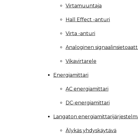
Virtamuuntaja
Hall Effect -anturi
Virta -anturi
Analoginen signaalinsietoaatt
Vikavirtarele
Energiamittari
AC energiamittari
DC-energiamittari
Langaton energiamittarijärjestelm
Älykäs yhdyskäytävä