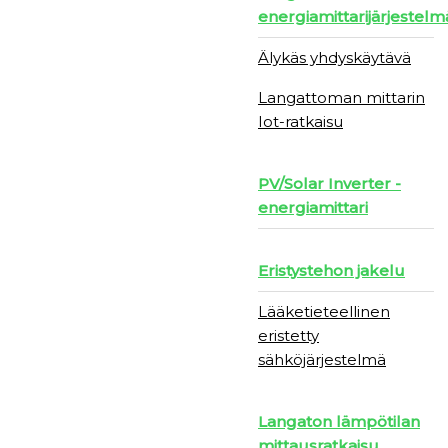
energiamittarijärjestelm
Älykäs yhdyskäytävä
Langattoman mittarin
Iot-ratkaisu
PV/Solar Inverter -
energiamittari
Eristystehon jakelu
Lääketieteellinen
eristetty
sähköjärjestelmä
Langaton lämpötilan
mittausratkaisu