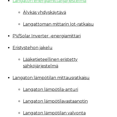
Langaton energiamittarijärjestelmä
Älykäs yhdyskäytävä
Langattoman mittarin Iot-ratkaisu
PV/Solar Inverter -energiamittari
Eristystehon jakelu
Lääketieteellinen eristetty
sähköjärjestelmä
Langaton lämpötilan mittausratkaisu
Langaton lämpötila-anturi
Langaton lämpötilavastaanotin
Langaton lämpötilan valvonta