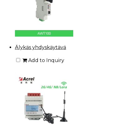
Älykäs yhdyskäytävä
Add to Inquiry