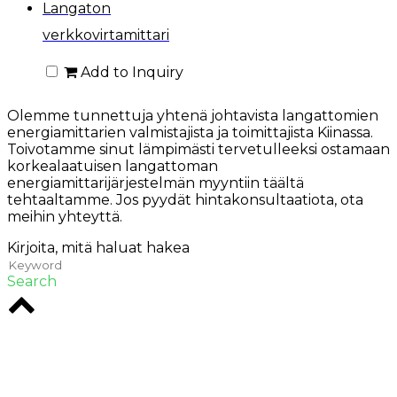
Langaton
verkkovirtamittari
Add to Inquiry
Olemme tunnettuja yhtenä johtavista langattomien
energiamittarien valmistajista ja toimittajista Kiinassa.
Toivotamme sinut lämpimästi tervetulleeksi ostamaan
korkealaatuisen langattoman
energiamittarijärjestelmän myyntiin täältä
tehtaaltamme. Jos pyydät hintakonsultaatiota, ota
meihin yhteyttä.
Kirjoita, mitä haluat hakea
Search
Rodio on luova toimisto Melbournen sydämessä.
Olemme erikoistuneet digitaalisiin ratkaisuihin, jotka
jättävät vaikutuksen.