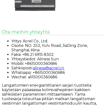
Ota meihin yhteyttä
Yritys: Acrel Co., Ltd.
Osoite: NO. 253, Yulv Road, JiaDing Zone,
Shanghai, Kiina
Faksi: +86 21 6915 8302
Yhteystiedot: Aliness Sun
Mobiili: +8615000360686
Sähköposti:
aliness@acrel.cn
Whatsapp: +8615000360686
Wechat: ali15000360686
Langattomien energiamittarien sarjan tuotteita
käytetään pääasiassa kolmivaihepiirien kaikkien
sähköisten parametrien mittaamiseen. Tämä
tuotesarja toteuttaa pitkän matkan langattoman
viestinnän langattoman viestintämoduulin kautta,