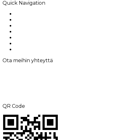
Quick Navigation
Home
Tietoja meistä
Tuotteet
Sovellus
Ratkaisut
Ota meihin yhteyttä
Sitemap
Ota meihin yhteyttä
PUHELIN: +8615000360686
Faksi: +86-21-69158302
Sähköposti:
aliness@acrel.cn
Lisää: EI. 253, Yulv Road, JiaDing Zone,
Shanghai, Kiina
QR Code