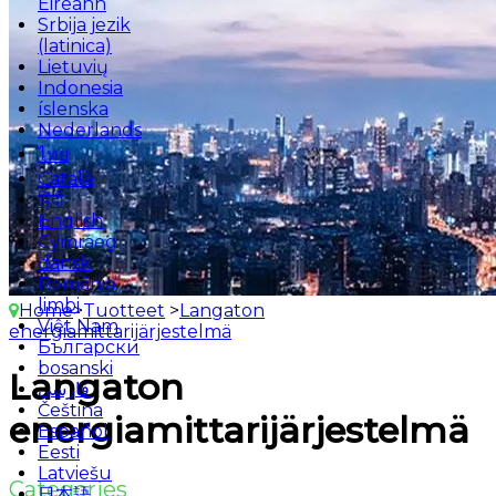
Éireann
Srbija jezik
(latinica)
Lietuvių
Indonesia
íslenska
Nederlands
ไทย
Català
हिंदी
English
Cymraeg
dansk
România
limbi
Home
>
Tuotteet
>
Langaton
Việt Nam
energiamittarijärjestelmä
Български
bosanski
Langaton
فارسی
Čeština
energiamittarijärjestelmä
Español
Eesti
Latviešu
Categories
日本語