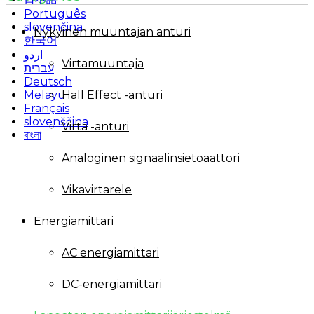
Português
slovenčina
Nykyinen muuntajan anturi
한국어
اردو
Virtamuuntaja
עברית
Deutsch
Hall Effect -anturi
Melayu
Français
slovenščina
Virta -anturi
বাংলা
Analoginen signaalinsietoaattori
Vikavirtarele
Energiamittari
AC energiamittari
DC-energiamittari