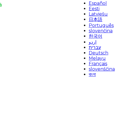
Español
ä
Eesti
Latviešu
日本語
Português
slovenčina
한국어
اردو
עברית
Deutsch
Melayu
Français
slovenščina
বাংলা