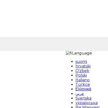
Language
suomi
hrvatski
O'zbek
Polski
Italiano
Türkçe
Ελληνικά
عربي
Svenska
українська
Bai Miaowen