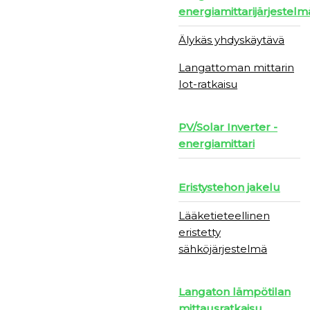
energiamittarijärjestelm
Älykäs yhdyskäytävä
Langattoman mittarin
Iot-ratkaisu
PV/Solar Inverter -
energiamittari
Eristystehon jakelu
Lääketieteellinen
eristetty
sähköjärjestelmä
Langaton lämpötilan
mittausratkaisu