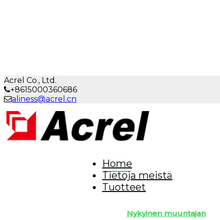
Acrel Co., Ltd.
+8615000360686
aliness@acrel.cn
Home
Tietoja meistä
Tuotteet
Nykyinen muuntajan