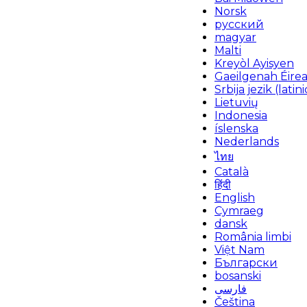
Norsk
русский
magyar
Malti
Kreyòl Ayisyen
Gaeilgenah Éire
Srbija jezik (latini
Lietuvių
Indonesia
íslenska
Nederlands
ไทย
Català
हिंदी
English
Cymraeg
dansk
România limbi
Việt Nam
Български
bosanski
فارسی
Čeština