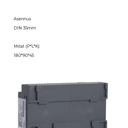
Asennus
DIN 35mm
Mitat (P*L*K):
180*90*45