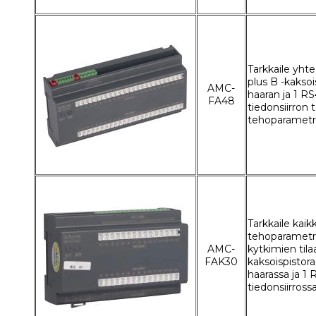
Tarkkaile yht
plus B -kaksoi
AMC-
haaran ja 1 R
FA48
tiedonsiirron t
tehoparametr
Tarkkaile kaik
tehoparametre
AMC-
kytkimien til
FAK30
kaksoispistora
haarassa ja 1
tiedonsiirross