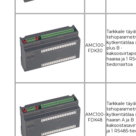
Tarkkaile täyde
tehoparametre
kytkentätilaa 
AMC100-
plus B -
FDK30
kaksoisvirtapi
haaraa ja 1 R
tiedonsiirtoa
Tarkkaile täyde
tehoparametre
AMC100-
kytkentätilaa 
FDK48
haaran A ja B
kaksoistasavir
ja 1 RS485-tie