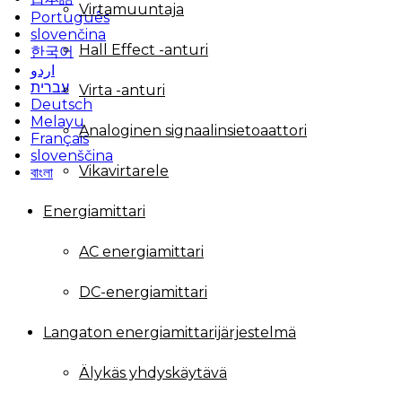
Virtamuuntaja
Português
slovenčina
Hall Effect -anturi
한국어
اردو
עברית
Virta -anturi
Deutsch
Melayu
Analoginen signaalinsietoaattori
Français
slovenščina
Vikavirtarele
বাংলা
Energiamittari
AC energiamittari
DC-energiamittari
Langaton energiamittarijärjestelmä
Älykäs yhdyskäytävä