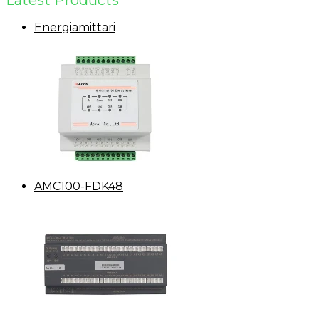
Latest Products
Energiamittari
AMC100-FDK48