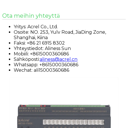
Ota meihin yhteyttä
Yritys: Acrel Co., Ltd.
Osoite: NO. 253, Yulv Road, JiaDing Zone,
Shanghai, Kiina
Faksi: +86 21 6915 8302
Yhteystiedot: Aliness Sun
Mobiili: +8615000360686
Sähköposti:
aliness@acrel.cn
Whatsapp: +8615000360686
Wechat: ali15000360686