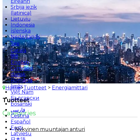
Éireann
Srbija jezik
(latinica)
Lietuvių
Indonesia
íslenska
Nederlands
ไทย
Català
हिंदी
English
Cymraeg
dansk
România
limbi
Home
>
Tuotteet
>
Energiamittari
Việt Nam
Български
Tuotteet
bosanski
فارسی
Categories
Čeština
Español
Eesti
Nykyinen muuntajan anturi
Latviešu
日本語