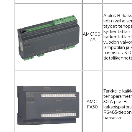
A plus B -kaks
kolmivaiheisen
täydet tehopa
kytkentätilan 
AMC100-
kytkentätilan 
ZA
vuodon valvon
lämpötilan ja
tunnistus, 3 
tietoliikennet
Tarkkaile kaik
tehoparametr
AMC-
30 A plus B -
FA30
kaksoispistoras
RS485-tiedons
haarassa