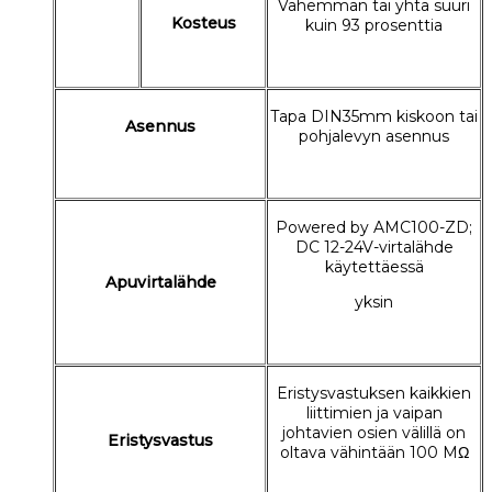
Vähemmän tai yhtä suuri
Kosteus
kuin 93 prosenttia
Tapa DIN35mm kiskoon tai
Asennus
pohjalevyn asennus
Powered by AMC100-ZD;
DC 12-24V-virtalähde
käytettäessä
Apuvirtalähde
yksin
Eristysvastuksen kaikkien
liittimien ja vaipan
johtavien osien välillä on
Eristysvastus
oltava vähintään 100 MΩ