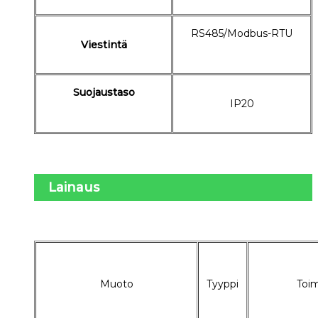
RS485/Modbus-RTU
Viestintä
Suojaustaso
IP20
Lainaus
Muoto
Tyyppi
Toi