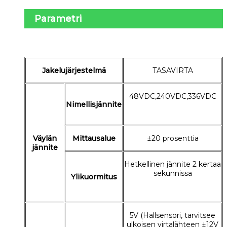
Parametri
Jakelujärjestelmä
TASAVIRTA
48VDC,240VDC,336VDC
Nimellisjännite
Väylän
Mittausalue
±20 prosenttia
jännite
Hetkellinen jännite 2 kertaa
sekunnissa
Ylikuormitus
5V (Hallsensori, tarvitsee
ulkoisen virtalähteen ±12V