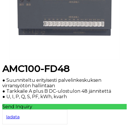
AMC100-FD48
● Suunniteltu erityisesti palvelinkeskuksen
virransyötön hallintaan
● Tarkkaile A plus B DC-ulostulon 48 jännitettä
● U, I, P, Q, S, PF, kWh, kvarh
Send Inquiry
ladata