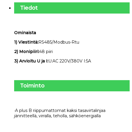
Tiedot
Ominaista
1) Viestintä:
RS485/Modbus-Rtu
2) Monipiiri:
48 piiri
3) Arvioitu U ja I:
U:AC 220V/380V I:5A
Toiminto
·A plus B riippumattomat kaksi tasavirtalinjaa
jännitteellä, virralla, teholla, sähköenergialla