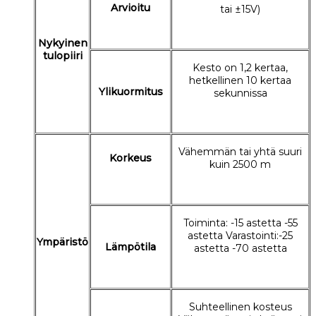
Arvioitu
tai ±15V)
Nykyinen
tulopiiri
Kesto on 1,2 kertaa,
hetkellinen 10 kertaa
Ylikuormitus
sekunnissa
Vähemmän tai yhtä suuri
Korkeus
kuin 2500 m
Toiminta: -15 astetta -55
astetta Varastointi:-25
Ympäristö
Lämpötila
astetta -70 astetta
Suhteellinen kosteus