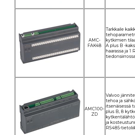
Tarkkaile kaik
tehoparametre
AMC-
kytkimien til
FAK48
A plus B -kaks
haarassa ja 1
tiedonsiirross
Valvoo jännitet
tehoa ja sähk
itsenäisessä t
AMC100-
plus B, 8 kytk
ZD
kytkentälähtöä
ja kosteustunn
RS485-tietoli