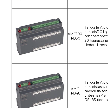
Tarkkaile A pl
kaksoisDC-linj
AMC100-
tehoparametr
FD30
30 haarassa j
tiedonsiirross
Tarkkaile A pl
kaksoistasavi
AMC-
täydellisiä t
FD48
yhteensä 48 h
RS485-tiedons