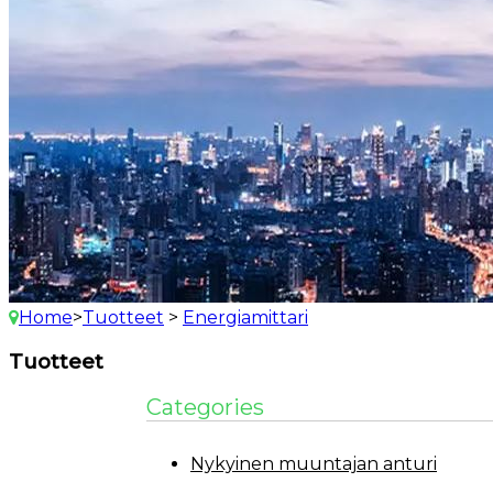
Home
>
Tuotteet
>
Energiamittari
Tuotteet
Categories
Nykyinen muuntajan anturi