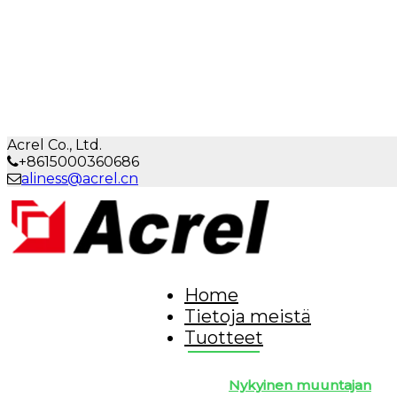
Acrel Co., Ltd.
+8615000360686
aliness@acrel.cn
Home
Tietoja meistä
Tuotteet
Nykyinen muuntajan