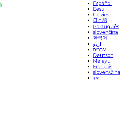
Español
ä
Eesti
Latviešu
日本語
Português
slovenčina
한국어
اردو
עברית
Deutsch
Melayu
Français
slovenščina
বাংলা