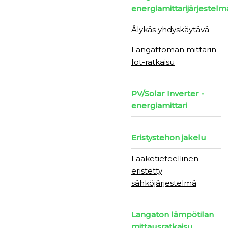
energiamittarijärjestelm
Älykäs yhdyskäytävä
Langattoman mittarin
Iot-ratkaisu
PV/Solar Inverter -
energiamittari
Eristystehon jakelu
Lääketieteellinen
eristetty
sähköjärjestelmä
Langaton lämpötilan
mittausratkaisu