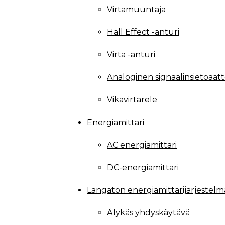
Virtamuuntaja
Hall Effect -anturi
Virta -anturi
Analoginen signaalinsietoaatt
Vikavirtarele
Energiamittari
AC energiamittari
DC-energiamittari
Langaton energiamittarijärjestelm
Älykäs yhdyskäytävä