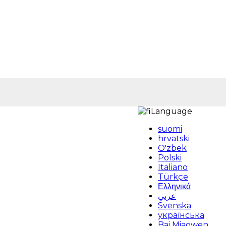
Language
suomi
hrvatski
O'zbek
Polski
Italiano
Türkçe
Ελληνικά
عربي
Svenska
українська
Bai Miaowen