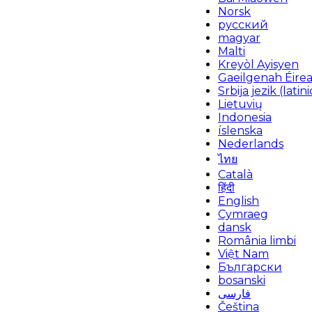
Norsk
русский
magyar
Malti
Kreyòl Ayisyen
Gaeilgenah Éire
Srbija jezik (latini
Lietuvių
Indonesia
íslenska
Nederlands
ไทย
Català
हिंदी
English
Cymraeg
dansk
România limbi
Việt Nam
Български
bosanski
فارسی
Čeština