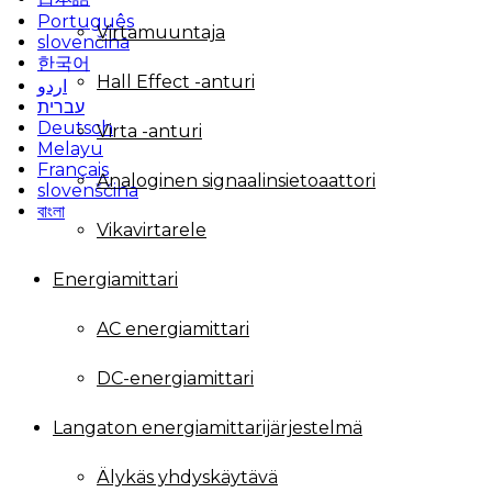
Português
Virtamuuntaja
slovenčina
한국어
Hall Effect -anturi
اردو
עברית
Deutsch
Virta -anturi
Melayu
Français
Analoginen signaalinsietoaattori
slovenščina
বাংলা
Vikavirtarele
Energiamittari
AC energiamittari
DC-energiamittari
Langaton energiamittarijärjestelmä
Älykäs yhdyskäytävä