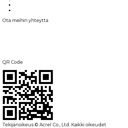
Ota meihin yhteyttä
Sitemap
Ota meihin yhteyttä
PUHELIN: +8615000360686
Faksi: +86-21-69158302
Sähköposti:
aliness@acrel.cn
Lisää: EI. 253, Yulv Road, JiaDing Zone,
Shanghai, Kiina
QR Code
Tekijänoikeus © Acrel Co., Ltd. Kaikki oikeudet