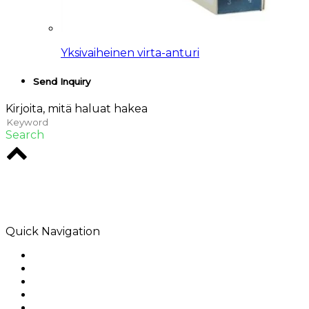
Yksivaiheinen virta-anturi
Send Inquiry
Kirjoita, mitä haluat hakea
Search
Rodio on luova toimisto Melbournen sydämessä.
Olemme erikoistuneet digitaalisiin ratkaisuihin, jotka
jättävät vaikutuksen.
Quick Navigation
Home
Tietoja meistä
Tuotteet
Sovellus
Ratkaisut