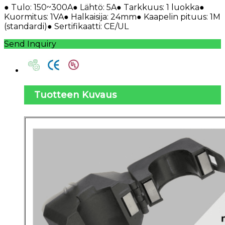
● Tulo: 150~300A● Lähtö: 5A● Tarkkuus: 1 luokka●
Kuormitus: 1VA● Halkaisija: 24mm● Kaapelin pituus: 1M
(standardi)● Sertifikaatti: CE/UL
Send Inquiry
Tuotteen Kuvaus