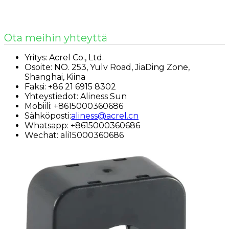
Ota meihin yhteyttä
Yritys: Acrel Co., Ltd.
Osoite: NO. 253, Yulv Road, JiaDing Zone,
Shanghai, Kiina
Faksi: +86 21 6915 8302
Yhteystiedot: Aliness Sun
Mobiili: +8615000360686
Sähköposti:
aliness@acrel.cn
Whatsapp: +8615000360686
Wechat: ali15000360686