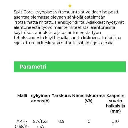
Split Core -tyyppiset virtamuuntajat voidaan helposti
asentaa olemassa olevaan sähköjärjestelmään
irrottamatta mitattua ensiöjohdinta. Asiakkaat hyötyvät
alentuneesta työvoimaintensiteetistä, alentuneista
käyttökustannuksista ja parantuneesta työn
tehokkuudesta käyttämällä suurta liikkuvuutta tai tilaa
rajoitettua tai keskeytymätöntä sähköjärjestelmää.
Parametri
Malli
nykyinen
Tarkkuus
Nimelliskuorma
Kaapelin
annos(A)
(VA)
suurin
halkaisija
(mm)
AKH-
5 A/1,25
0.5
10
φ10
0.66/K-
mA