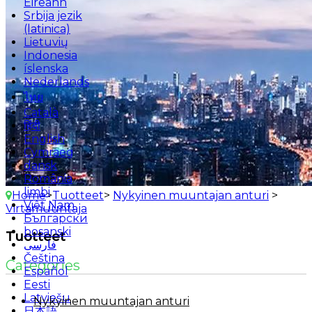
Éireann
Srbija jezik
(latinica)
Lietuvių
Indonesia
íslenska
Nederlands
ไทย
Català
हिंदी
English
Cymraeg
dansk
România
limbi
Home
>
Tuotteet
>
Nykyinen muuntajan anturi
>
Việt Nam
Virtamuuntaja
Български
bosanski
Tuotteet
فارسی
Čeština
Categories
Español
Eesti
Latviešu
Nykyinen muuntajan anturi
日本語