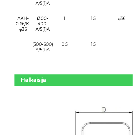
A/5(1)A
AKH-
(300-
1
1.5
φ36
0.66/K-
400)
φ36
A/5(1)A
(500-600)
0.5
1.5
A/5(1)A
Halkaisija