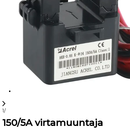
1
/
150/5A virtamuuntaja