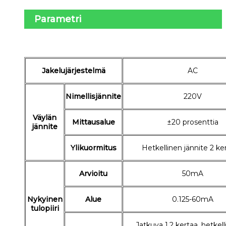
Parametri
Jakelujärjestelmä
AC
Nimellisjännite
220V
Väylän
Mittausalue
±20 prosenttia
jännite
Ylikuormitus
Hetkellinen jännite 2 ke
Arvioitu
50mA
Nykyinen
Alue
0.125-60mA
tulopiiri
Jatkuva 1,2 kertaa, hetkel