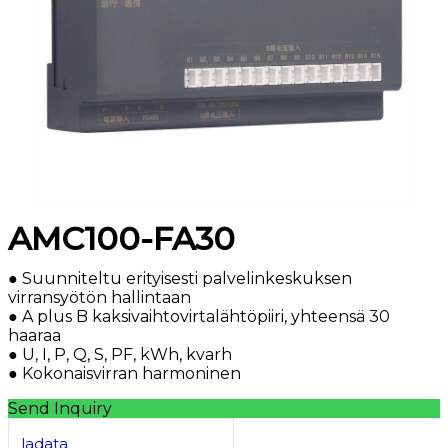
AMC100-FA30
● Suunniteltu erityisesti palvelinkeskuksen
virransyötön hallintaan
● A plus B kaksivaihtovirtalähtöpiiri, yhteensä 30
haaraa
● U, I, P, Q, S, PF, kWh, kvarh
● Kokonaisvirran harmoninen
Send Inquiry
ladata