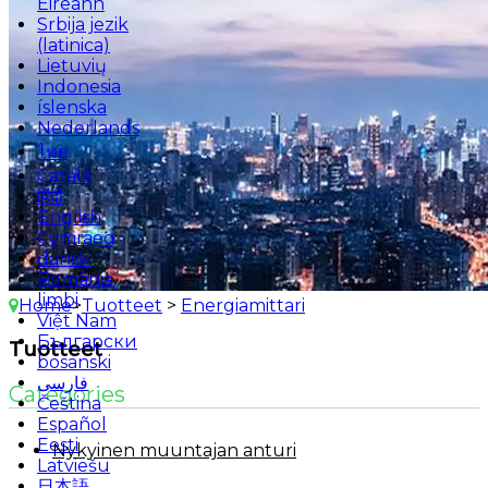
Éireann
Srbija jezik
(latinica)
Lietuvių
Indonesia
íslenska
Nederlands
ไทย
Català
हिंदी
English
Cymraeg
dansk
România
limbi
Home
>
Tuotteet
>
Energiamittari
Việt Nam
Български
Tuotteet
bosanski
فارسی
Categories
Čeština
Español
Eesti
Nykyinen muuntajan anturi
Latviešu
日本語