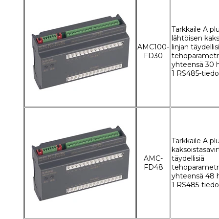
Tarkkaile A pl
lähtöisen kak
AMC100-
linjan täydellis
FD30
tehoparametr
yhteensä 30 h
1 RS485-tiedo
Tarkkaile A pl
kaksoistasavi
AMC-
täydellisiä
FD48
tehoparametr
yhteensä 48 h
1 RS485-tiedo