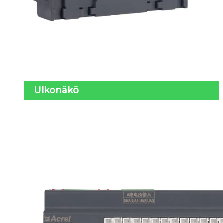
Ulkonäkö