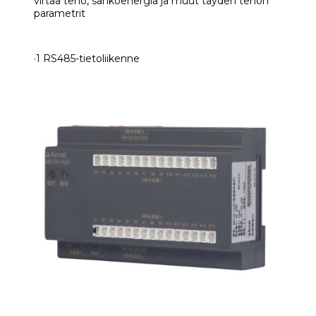
virtaa teho, sähköenergia ja muut täyden tehon
parametrit
·1 RS485-tietoliikenne