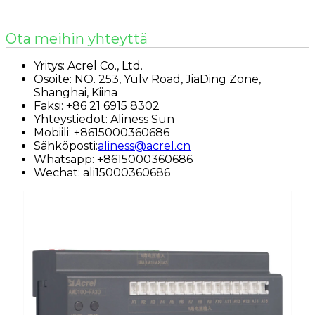
Ota meihin yhteyttä
Yritys: Acrel Co., Ltd.
Osoite: NO. 253, Yulv Road, JiaDing Zone,
Shanghai, Kiina
Faksi: +86 21 6915 8302
Yhteystiedot: Aliness Sun
Mobiili: +8615000360686
Sähköposti:
aliness@acrel.cn
Whatsapp: +8615000360686
Wechat: ali15000360686