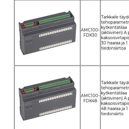
Tarkkaile täyde
tehoparametre
kytkentätilaa
AMC100-
(aktiivinen) A 
FDK30
kaksoisvirtapi
30 haaraa ja 
tiedonsiirtoa
Tarkkaile täyde
tehoparametre
kytkentätilaa
AMC100-
(aktiivinen) A 
FDK48
kaksoisvirtapi
48 haaraa ja 
tiedonsiirto