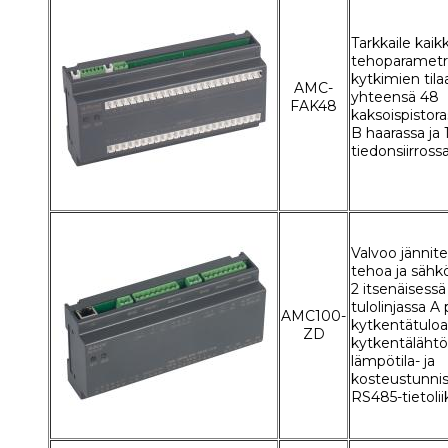
Tarkkaile kaik
tehoparametre
kytkimien tila
AMC-
yhteensä 48
FAK48
kaksoispistora
B haarassa ja
tiedonsiirross
Valvoo jännitet
tehoa ja sähk
2 itsenäisessä
tulolinjassa A 
AMC100-
kytkentätuloa
ZD
kytkentälähtö
lämpötila- ja
kosteustunnis
RS485-tietoli