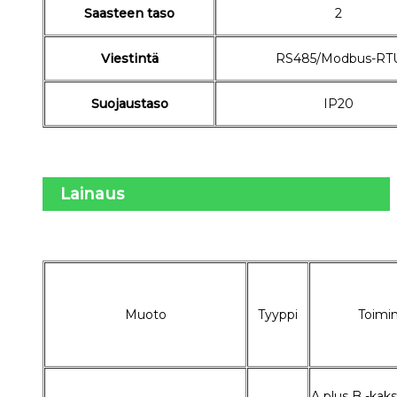
Saasteen taso
2
Viestintä
RS485/Modbus-RT
Suojaustaso
IP20
Lainaus
Muoto
Tyyppi
Toimi
A plus B -kaks