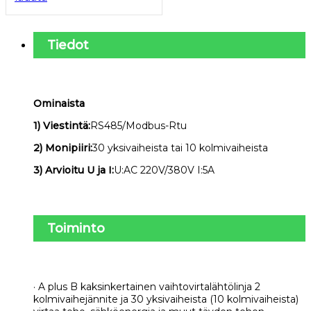
Tiedot
Ominaista
1) Viestintä:
RS485/Modbus-Rtu
2) Monipiiri:
30 yksivaiheista tai 10 kolmivaiheista
3) Arvioitu U ja I:
U:AC 220V/380V I:5A
Toiminto
·
A plus B kaksinkertainen vaihtovirtalähtölinja 2
kolmivaihejännite ja 30 yksivaiheista (10 kolmivaiheista)