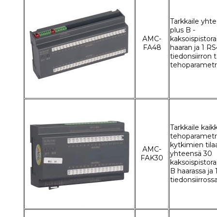
Tarkkaile yht
plus B -
AMC-
kaksoispistora
FA48
haaran ja 1 R
tiedonsiirron t
tehoparametr
Tarkkaile kaik
tehoparametre
kytkimien tila
AMC-
yhteensä 30
FAK30
kaksoispistora
B haarassa ja
tiedonsiirross