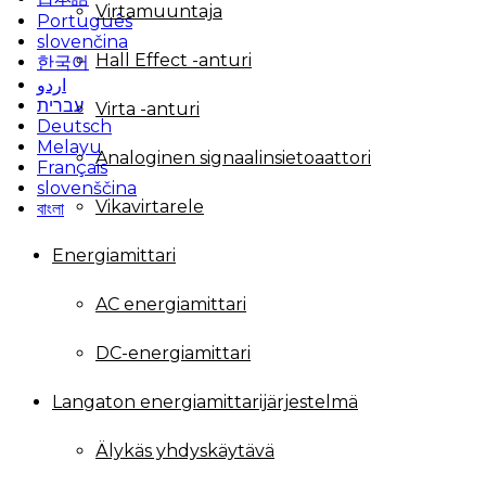
Virtamuuntaja
Português
slovenčina
Hall Effect -anturi
한국어
اردو
עברית
Virta -anturi
Deutsch
Melayu
Analoginen signaalinsietoaattori
Français
slovenščina
Vikavirtarele
বাংলা
Energiamittari
AC energiamittari
DC-energiamittari
Langaton energiamittarijärjestelmä
Älykäs yhdyskäytävä