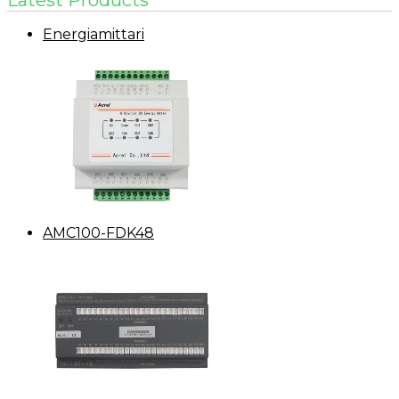
Latest Products
Energiamittari
AMC100-FDK48