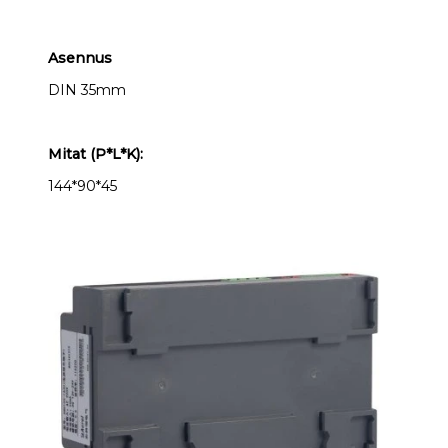
Asennus
DIN 35mm
Mitat (P*L*K):
144*90*45