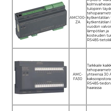
kolmivaiheise
tulopiirin täyd
tehoparametri
AMC100-
kytkentätilan 
ZA
kytkentätilan 
vuodon valvon
lämpötilan ja
kosteuden tun
RS485-tietoli
Tarkkaile kaik
tehoparametr
AMC-
yhteensä 30 A
FA30
kaksoispistoras
RS485-tiedons
haarassa