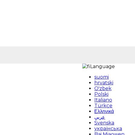
Language
suomi
hrvatski
O'zbek
Polski
Italiano
Türkçe
Ελληνικά
عربي
Svenska
українська
Bai Miaowen