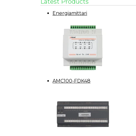
Latest Products
Energiamittari
AMC100-FDK48