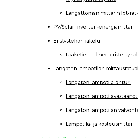
Langattoman mittarin Iot-rat
PV/Solar Inverter -energiamittari
Eristystehon jakelu
Lääketieteellinen eristetty s
Langaton lämpötilan mittausratka
Langaton lämpötila-anturi
Langaton lämpötilavastaanot
Langaton lämpötilan valvont
Lämpötila- ja kosteusmittari