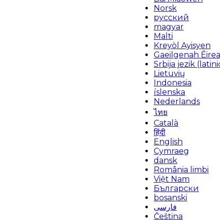
Norsk
русский
magyar
Malti
Kreyòl Ayisyen
Gaeilgenah Éire
Srbija jezik (latini
Lietuvių
Indonesia
íslenska
Nederlands
ไทย
Català
हिंदी
English
Cymraeg
dansk
România limbi
Việt Nam
Български
bosanski
فارسی
Čeština