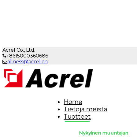
Acrel Co., Ltd.
+8615000360686
aliness@acrel.cn
Home
Tietoja meistä
Tuotteet
Nykyinen muuntajan