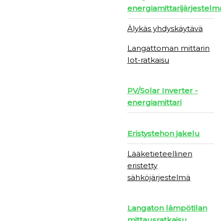
energiamittarijärjestelm
Älykäs yhdyskäytävä
Langattoman mittarin
Iot-ratkaisu
PV/Solar Inverter -
energiamittari
Eristystehon jakelu
Lääketieteellinen
eristetty
sähköjärjestelmä
Langaton lämpötilan
mittausratkaisu