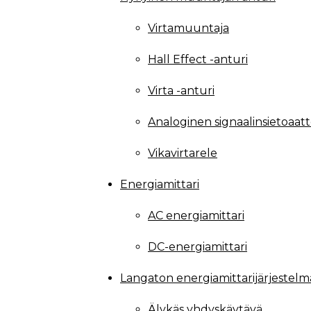
Virtamuuntaja
Hall Effect -anturi
Virta -anturi
Analoginen signaalinsietoaatt
Vikavirtarele
Energiamittari
AC energiamittari
DC-energiamittari
Langaton energiamittarijärjestelm
Älykäs yhdyskäytävä