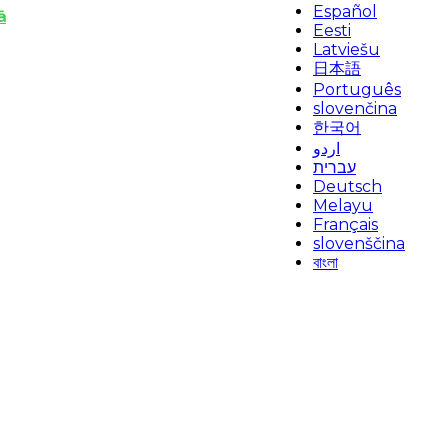
Español
ä
Eesti
Latviešu
日本語
Português
slovenčina
한국어
اردو
עברית
Deutsch
Melayu
Français
slovenščina
বাংলা